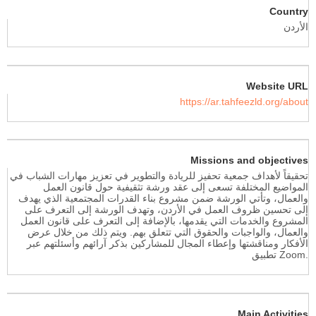
Country
الأردن
Website URL
https://ar.tahfeezld.org/about
Missions and objectives
تحقيقاً لأهداف جمعية تحفيز للريادة والتطوير في تعزيز مهارات الشباب في
المواضيع المختلفة تسعى إلى عقد ورشة تثقيفية حول قانون العمل
والعمال، وتأتي الورشة ضمن مشروع بناء القدرات المجتمعية الذي يهدف
إلى تحسين ظروف العمل في الأردن، وتهدف الورشة إلى التعرف على
المشروع والخدمات التي يقدمها، بالإضافة إلى التعرف على قانون العمل
والعمال، والواجبات والحقوق التي تتعلق بهم. ويتم ذلك من خلال عرض
الأفكار ومناقشتها وإعطاء المجال للمشاركين بذكر آرائهم وأسئلتهم عبر
تطبيق
Zoom.
Main Activities