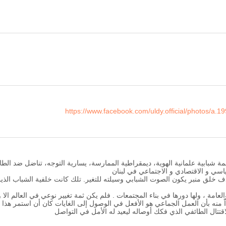
https://www.facebook.com/uldy.official/photos/
ظمة شبابية علمانية الهوية، ديمقراطية الممارسة، يسارية التوجه، تناضل ضد ال
ياسي و الاقتصادي و الاجتماعي في لبنان
دف خلق منبر يكون الصوت الشبابي وسيلته للتغير. تلك كانت خلفية الشباب الذ
امة ، ولها دورها في بناء المجتمعات . فلم يكن ثمة تغيير نوعي في العالم الا 
اً منه بأن العمل الجماعي هو الأفعل في الوصول إلى الغايات كان أن استمر هذا 
قتتال الطائفي الذي فكك أوصاله ليعيد له الأمل في التواصل