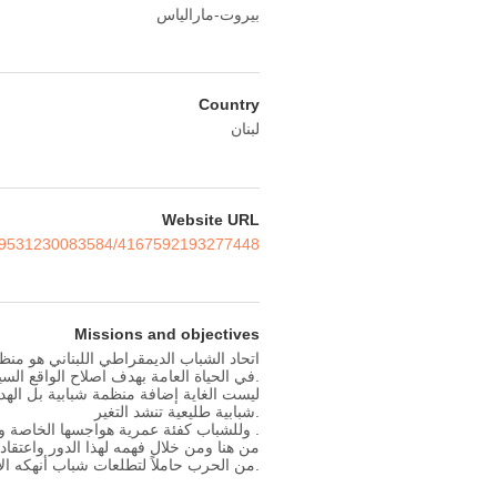
بيروت-مارالياس
Country
لبنان
Website URL
a.199531230083584/4167592193277448
Missions and objectives
اتحاد الشباب الديمقراطي اللبناني هو من
في الحياة العامة بهدف اصلاح الواقع الس
.
ليست الغاية إضافة منظمة شبابية بل اله
شبابية طليعية تنشد التغير
.
وللشباب كفئة عمرية هواجسها الخاصة والع
.
من هنا ومن خلال فهمه لهذا الدور واعتقاد
من الحرب حاملاً لتطلعات شباب أنهكه الا
.